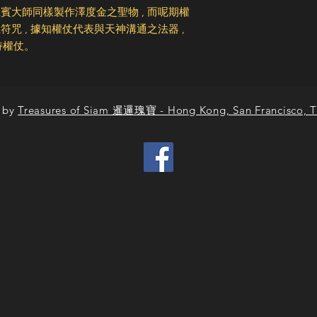
龍賓大師同樣製作澤度金之聖物 , 而呢期權
符咒 , 據知權仗代表與天神溝通之法器 ,
持權仗。
 by
Treasures of Siam 暹邏瑰寶 - Hong Kong, San Francisco, T