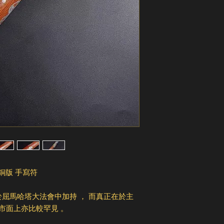
 銅版 手寫符
屈馬哈塔大法會中加持 ， 而真正在於主
市面上亦比較罕見 。