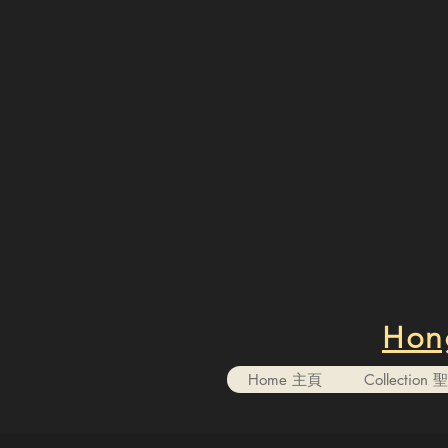
Hong
Home 主頁
Collectio