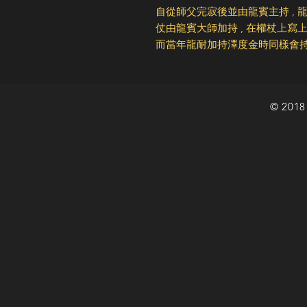
自從師父完寂後並由龍賓主持 , 
仗由龍賓大師加持 , 在權杖上寫上
而當年龍耐加持澤度金時同樣會
© 2018