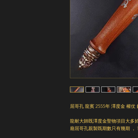
屈哥孔 龍賓 2555年 澤度金 權仗
龍耐大師既澤度金聖物項目大多於
廟屈哥孔親製既期數只有幾期 ， 