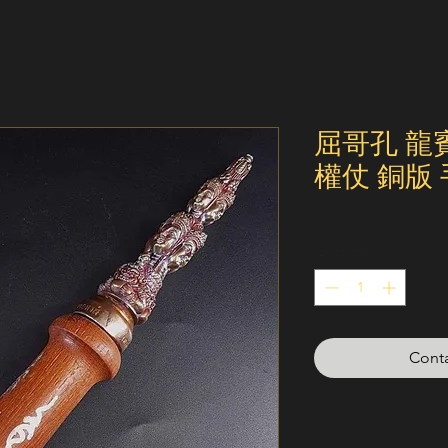
屈哥孔 龍賓
權仗 銅版
Quantity
*
Conta