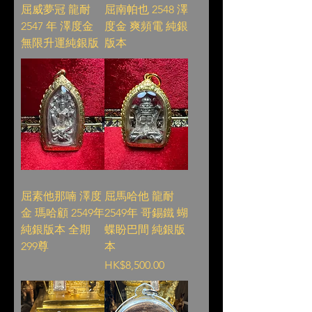
屈威夢冠 龍耐
屈南帕也 2548 澤
2547 年 澤度金
度金 爽頻電 純銀
無限升運純銀版
版本
屈素他那喃 澤度
屈馬哈他 龍耐
金 瑪哈顧 2549年
2549年 哥錫鐵 蝴
純銀版本 全期
蝶盼巴間 純銀版
299尊
本
Price
HK$8,500.00