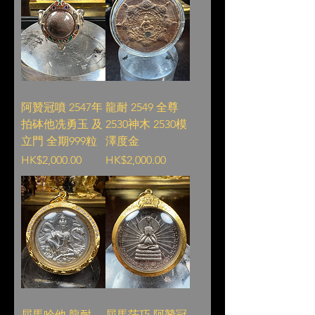
阿贊冠噴 2547年
龍耐 2549 全尊
拍砵他冼勇玉 及
2530神木 2530模
立門 全期999粒
澤度金
Price
Price
HK$2,000.00
HK$2,000.00
屈馬哈他 龍耐
屈馬茫巧 阿贊冠