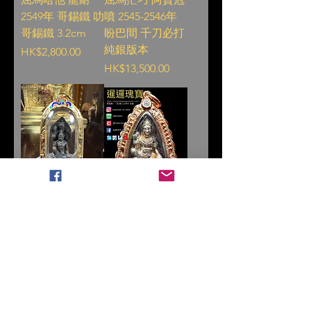
2549年 哥錫鐵 叻
噴 2545-2546年
哥錫鐵 3.2cm
盼巴間 千刀必打
純銀版本
Price
HK$2,800.00
Price
HK$13,500.00
角他碌 阿贊沈劈
阿贊速 2547年 富
2546-2547年 澤
翁 鍚鐵 澤度金
度金 編術察 第一
全期700尊
期 九寶銅 全期
Price
HK$15,500.00
708尊
Price
HK$9,999.00