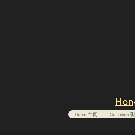
Hong
Home 主頁
Collectio