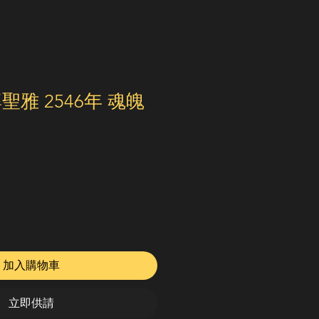
聖雅 2546年 魂魄
加入購物車
立即供請