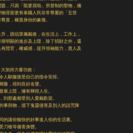
問題，只因「龍婆屈啦」所督制的聖物，擁
聖物背面更有泰國人民非常尊重的「五世
著尊貴，權貴身份的象徵。
上升，因信眾佩戴後，在生活上，工作上，
著很明顯的進步及上陞，除了招財之外，還
具有陞官，權威感，提升領袖能力，貴人及
 8 大加持力量功效：
，令人馴服接受自己的指令安排。
節上昇興隆，得到良好名聲。
斷發展上陞，擁有輝煌人生。
愛，到那處都受別人愛戴歡迎。
好的事與物，擋下鬼靈侵害及別人的詛咒降
不同的讓你愉快的好事進入你的生活裏。
受刀槍等傷害身體。