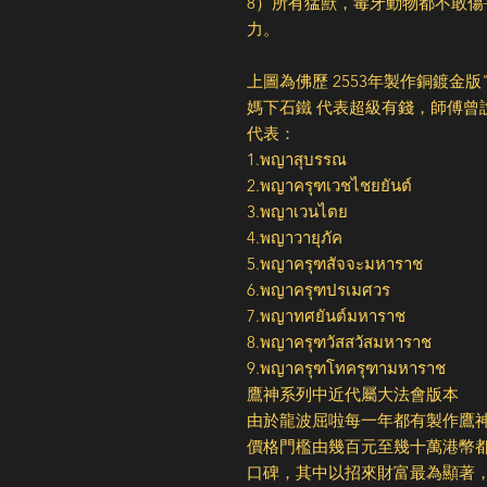
8）所有猛獸，毒牙動物都不敢
力。
上圖為佛​歷 2553年製作銅鍍金
媽下石鐵 代表超級有錢，師傅曾
代表：
1.พญาสุบรรณ
2.พญาครุฑเวชไชยยันต์
3.พญาเวนไตย
4.พญาวายุภัค
5.พญาครุฑสัจจะมหาราช
6.พญาครุฑปรเมศวร
7.พญาทศยันต์มหาราช
8.พญาครุฑวัสสวัสมหาราช
9.พญาครุฑโทครุฑามหาราช
鷹神系列中近代屬大法會版本
由於龍波屈啦每一年都有製作鷹
價格門檻由幾百元至幾十萬港幣
口碑，其中以招來財富最為顯著