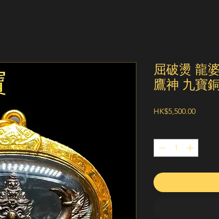
屈破燙 龍婆
鷹神 九寶銅
Price
HK$5,500.00
Quantity
*