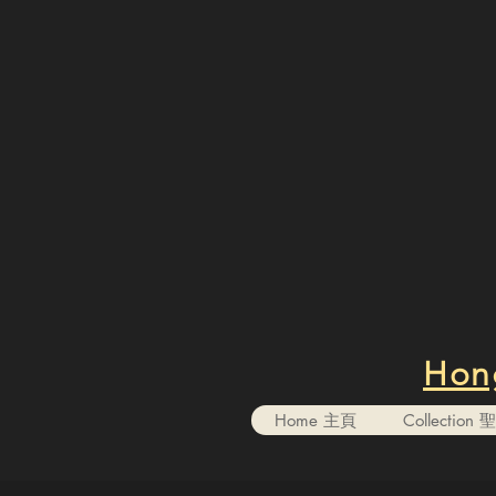
Hong
Home 主頁
Collectio