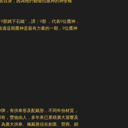
傷害自身，因為牠們都懼怕鷹神的神聖權
版"9那媽下石鐵"，譯：9那 ，代表9位鷹神，
說過這期鷹神是最有力量的一期，9位鷹神
神牌，有供奉形及配戴形，不同年份材質，
都有，豐儉由人，多年來已累積廣大迴響及
，為廣大供奉、佩戴善信在創業、營商、銷