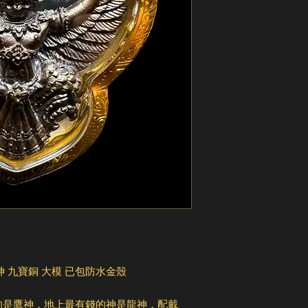
神 九寶銅 大模 已包防水金殼
的是鷹神，地上最有錢的神是龍神，配戴