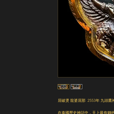
屈破燙 龍婆屈那 2553年 九頭鷹
在泰國歷史神話中，天上最有錢