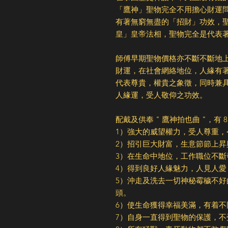
「鷹神」聖物完全不用擔心財運
有著無窮無盡的「招財」功效，
皇」皇帝法相，聖物完全是代表
師傅早期聖物價格亦不斷不斷地
財運，在社會網絡地位，人緣有
代表尊貴，權貴之象徵，同時兼
人緣運，受人敬仰之功效。
配戴及供奉 " 鷹神拍也曲 "，有
1）強大的威望權力，受人尊重
2）招引巨大財富，生意節
3）在生命中地位，工作職位不
4）得到良好人緣魅力，人見人
5）沖走及洗去一切神秘霉穢不
頭。
6）使生命獲得幸福美滿，有着
7）自身一直得到聖物的保護，不