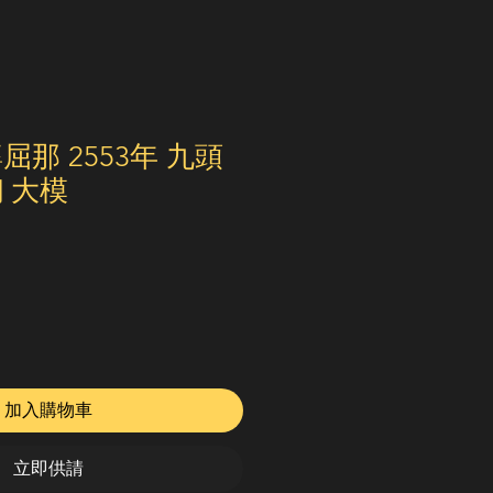
屈那 2553年 九頭
 大模
加入購物車
立即供請