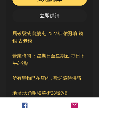
立即供請
屈破裂搣 龍婆屯 2527年 佑冠噴 錢
銀 古老模
營業時間 ：星期日至星期五 每日下
午6-9點
所有聖物已在店內 , 歡迎隨時供請
地址:大角咀埃華街28號9樓
WhatsApp: 98640684
網
址:https://www.treasuresofsiam.com
/