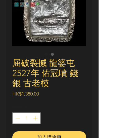
屈破裂搣 龍婆屯
2527年 佑冠噴 錢
銀 古老模
Price
HK$1,380.00
Quantity
*
加入購物車